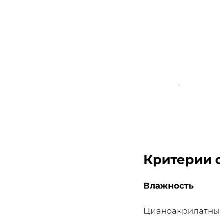
Критерии 
Влажность
Цианоакрилатные