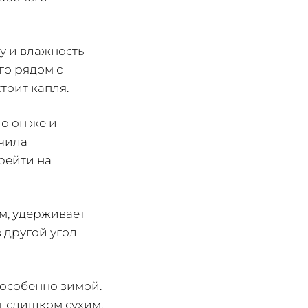
у и влажность
го рядом с
тоит капля.
о он же и
ючила
рейти на
м, удерживает
в другой угол
 особенно зимой.
т слишком сухим.