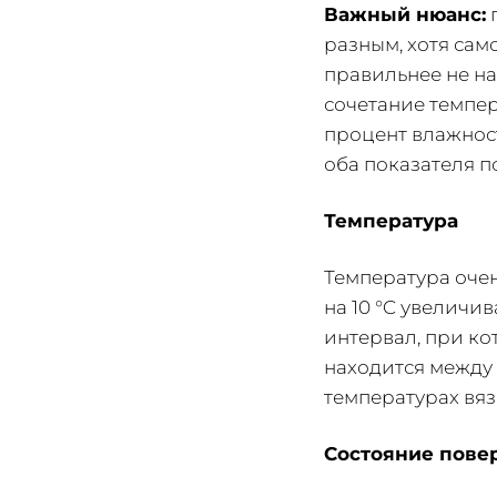
Важный нюанс:
п
разным, хотя сам
правильнее не на
сочетание темпер
процент влажност
оба показателя 
Температура
Температура оче
на 10 °C увеличи
интервал, при ко
находится между 
температурах вяз
Состояние пове