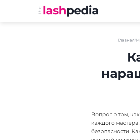
Перейти
к
содержимому
Главная
М
К
нара
Вопрос о том, ка
каждого мастера. 
безопасности. Ка
условий влажност