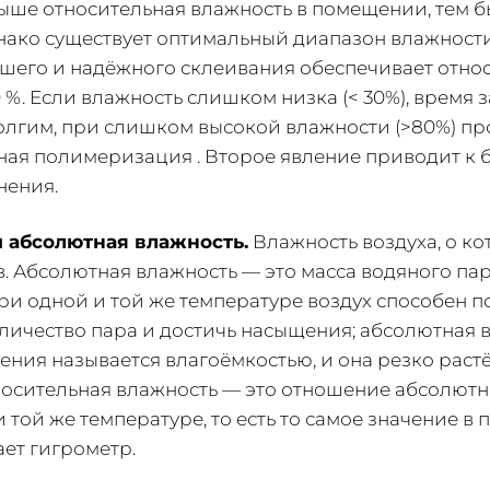
ыше относительная влажность в помещении, тем б
днако существует оптимальный диапазон влажност
ошего и надёжного склеивания обеспечивает отно
0 %. Если влажность слишком низка (< 30%), время
олгим, при слишком высокой влажности (>80%) пр
ная полимеризация . Второе явление приводит к 
нения.
 абсолютная влажность.
Влажность воздуха, о ко
в. Абсолютная влажность — это масса водяного пара
 При одной и той же температуре воздух способен 
ичество пара и достичь насыщения; абсолютная 
ния называется влагоёмкостью, и она резко раст
носительная влажность — это отношение абсолютн
 той же температуре, то есть то самое значение в 
ет гигрометр.