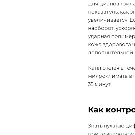
Для цианоакрилат
показатель, как 
увеличивается. Е
наоборот, ускоря
ударная полимери
кожа здорового ч
дополнительной 
Каплю клея в теч
микроклимата в 
35 минут.
Как контр
Знать нужные ци
при температуре 