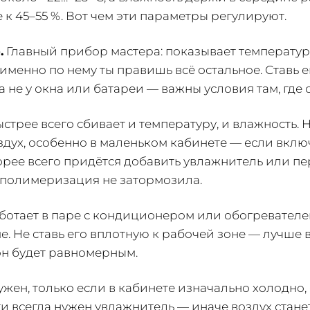
 к 45–55 %. Вот чем эти параметры регулируют.
.
Главный прибор мастера: показывает температур
именно по нему ты правишь всё остальное. Ставь е
 не у окна или батареи — важны условия там, где с
стрее всего сбивает и температуру, и влажность. Н
здух, особенно в маленьком кабинете — если вкл
рее всего придётся добавить увлажнитель или пе
 полимеризация не затормозила.
ботает в паре с кондиционером или обогревателе
е. Не ставь его вплотную к рабочей зоне — лучше 
он будет равномерным.
жен, только если в кабинете изначально холодно,
ти всегда нужен увлажнитель — иначе воздух стане