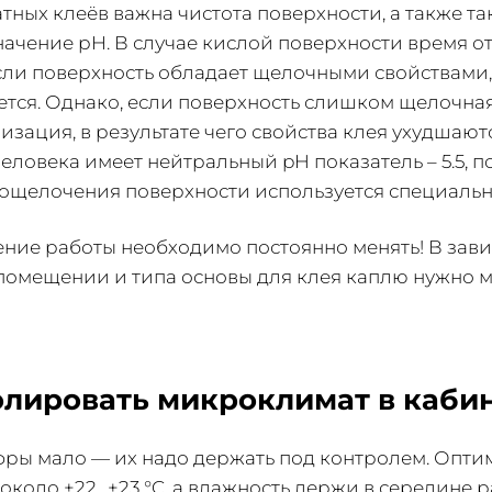
ных клеёв важна чистота поверхности, а также т
значение рН. В случае кислой поверхности время 
сли поверхность обладает щелочными свойствами,
ется. Однако, если поверхность слишком щелочная
зация, в результате чего свойства клея ухудшаютс
еловека имеет нейтральный pH показатель – 5.5, п
ощелочения поверхности используется специаль
ение работы необходимо постоянно менять! В зави
помещении и типа основы для клея каплю нужно м
олировать микроклимат в каби
фры мало — их надо держать под контролем. Опти
около +22…+23 °C, а влажность держи в середине 