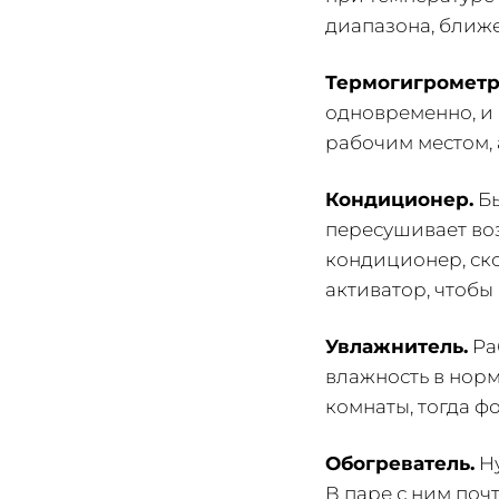
диапазона, ближе
Термогигрометр
одновременно, и 
рабочим местом, а
Кондиционер.
Бы
пересушивает во
кондиционер, ско
активатор, чтобы
Увлажнитель.
Ра
влажность в норм
комнаты, тогда ф
Обогреватель.
Ну
В паре с ним поч