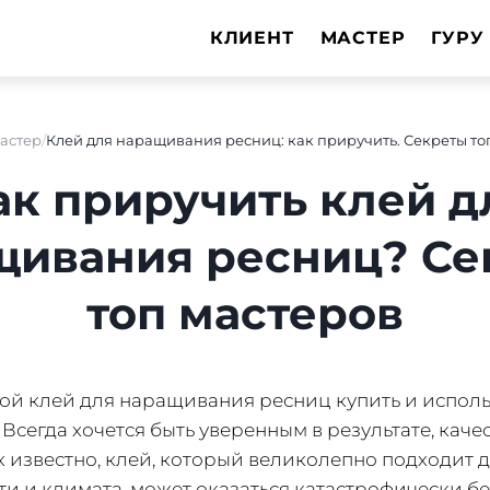
КЛИЕНТ
МАСТЕР
ГУРУ
астер
Клей для наращивания ресниц: как приручить. Секреты то
ак приручить клей д
щивания ресниц? Се
топ мастеров
кой клей для наращивания ресниц купить и исполь
Всегда хочется быть уверенным в результате, каче
к известно, клей, который великолепно подходит 
и и климата, может оказаться катастрофически б