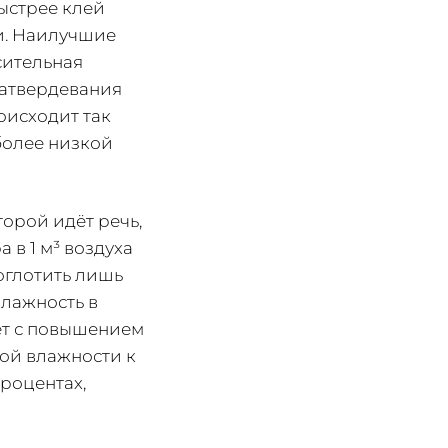
ыстрее клей
и. Наилучшие
сительная
 затвердевания
оисходит так
более низкой
торой идёт речь,
 в 1 м³ воздуха
поглотить лишь
влажность в
ёт с повышением
ой влажности к
процентах,