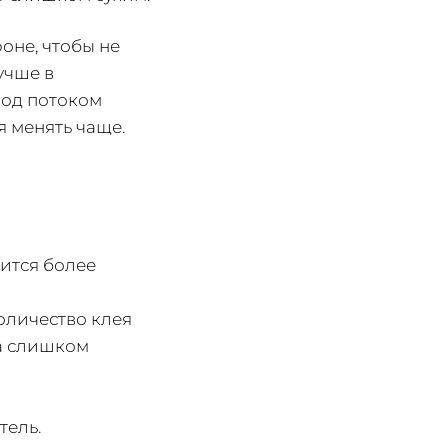
оне, чтобы не
учше в
под потоком
 менять чаще.
вится более
оличество клея
а слишком
тель.