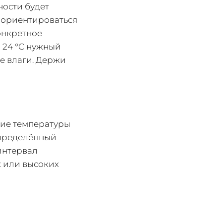
ности будет
у ориентироваться
онкретное
и 24 °C нужный
е влаги. Держи
ние температуры
определённый
интервал
х или высоких