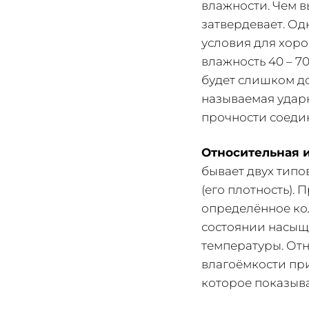
влажности. Чем в
затвердевает. О
условия для хор
влажность 40 – 7
будет слишком д
называемая удар
прочности соеди
Относительная и
бывает двух типо
(его плотность).
определённое кол
состоянии насыще
температуры. От
влагоёмкости при
которое показыва