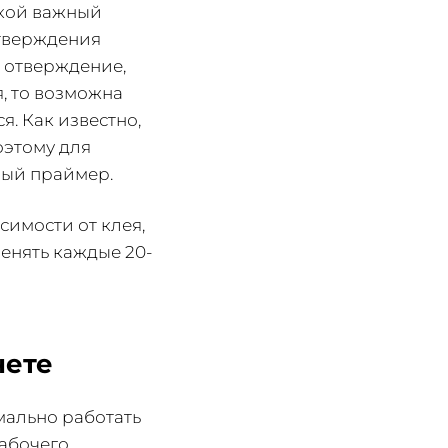
акой важный
отверждения
 отверждение,
, то возможна
я. Как известно,
оэтому для
ный праймер.
симости от клея,
енять каждые 20-
нете
мально работать
рабочего