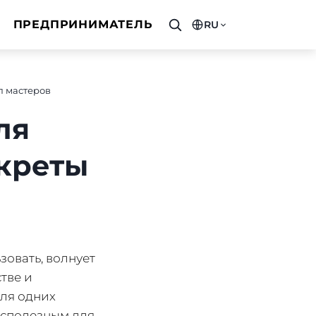
ПРЕДПРИНИМАТЕЛЬ
RU
п мастеров
ля
креты
зовать, волнует
стве и
для одних
есполезным для