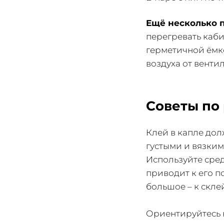
Ещё несколько 
перегревать каби
герметичной ёмко
воздуха от венти
Советы по 
Клей в капле дол
густыми и вязким
Используйте сред
приводит к его 
большое – к скле
Ориентируйтесь н